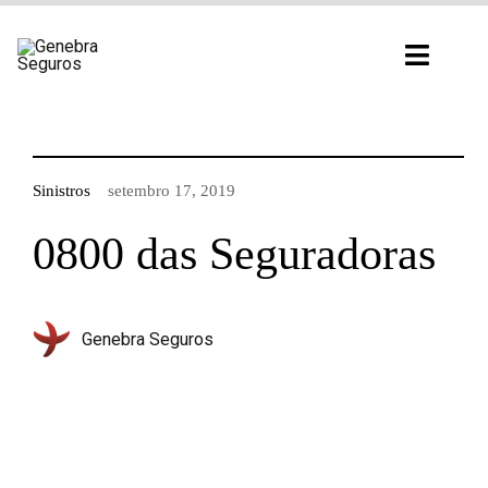
Ir
para
Toggl
o
Navig
conteúdo
Sinistros
setembro 17, 2019
0800 das Seguradoras
Genebra Seguros