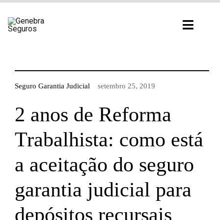
Ir
para
Toggl
o
Navig
conteúdo
Seguro Garantia Judicial
setembro 25, 2019
2 anos de Reforma
Trabalhista: como está
a aceitação do seguro
garantia judicial para
depósitos recursais