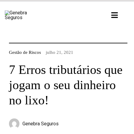
Ir
para
Toggl
o
Navig
conteúdo
Gestão de Riscos
julho 21, 2021
7 Erros tributários que
jogam o seu dinheiro
no lixo!
Genebra Seguros