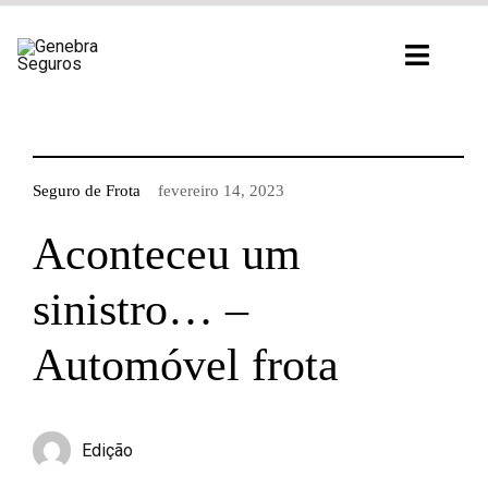
Ir
para
Toggl
o
Navig
conteúdo
Seguro de Frota
fevereiro 14, 2023
Aconteceu um
sinistro… –
Automóvel frota
Edição