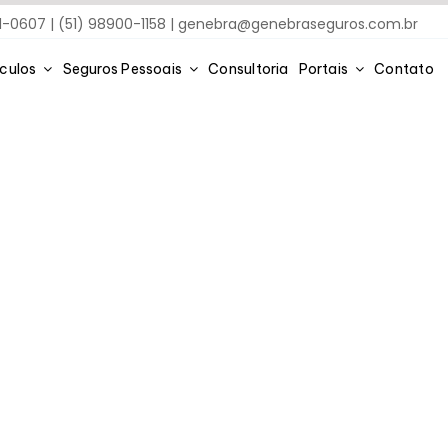
91-0607 | (51) 98900-1158 |
genebra@genebraseguros.com.br
ículos
Seguros Pessoais
Consultoria
Portais
Contato