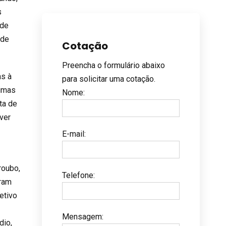
s
 de
 de
Cotação
Preencha o formulário abaixo
as à
para solicitar uma cotação.
timas
Nome
:
ta de
ver
E-mail
:
roubo,
Telefone
:
aram
etivo
Mensagem
:
dio,