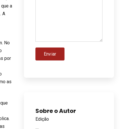
o que a
. A
m. No
o
as por
o
omo as
 que
Sobre o Autor
lica.
Edição
 as