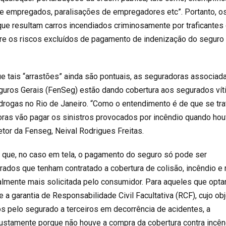
de empregados, paralisações de empregadores etc”. Portanto, o
ue resultam carros incendiados criminosamente por traficantes
re os riscos excluídos de pagamento de indenização do seguro
ue tais “arrastões” ainda são pontuais, as seguradoras associad
guros Gerais (FenSeg) estão dando cobertura aos segurados ví
 drogas no Rio de Janeiro. “Como o entendimento é de que se tra
oras vão pagar os sinistros provocados por incêndio quando hou
retor da Fenseg, Neival Rodrigues Freitas.
 que, no caso em tela, o pagamento do seguro só pode ser
rados que tenham contratado a cobertura de colisão, incêndio e 
nalmente mais solicitada pelo consumidor. Para aqueles que opt
e a garantia de Responsabilidade Civil Facultativa (RCF), cujo obj
os pelo segurado a terceiros em decorrência de acidentes, a
justamente porque não houve a compra da cobertura contra incên