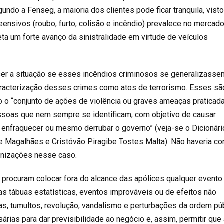
undo a Fenseg, a maioria dos clientes pode ficar tranquila, vist
nsivos (roubo, furto, colisão e incêndio) prevalece no mercado
ta um forte avanço da sinistralidade em virtude de veículos
a ser a situação se esses incêndios criminosos se generalizasse
caracterização desses crimes como atos de terrorismo. Esses sã
mo o “conjunto de ações de violência ou graves ameaças praticad
soas que nem sempre se identificam, com objetivo de causar
 enfraquecer ou mesmo derrubar o governo” (veja-se o Dicionári
e Magalhães e Cristóvão Piragibe Tostes Malta). Não haveria c
nizações nesse caso.
e procuram colocar fora do alcance das apólices qualquer evento
s tábuas estatísticas, eventos improváveis ou de efeitos não
as, tumultos, revolução, vandalismo e perturbações da ordem púb
rias para dar previsibilidade ao negócio e, assim, permitir que