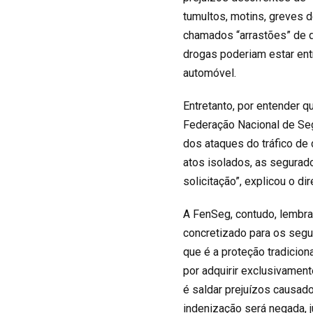
tumultos, motins, greves 
chamados “arrastões” de q
drogas poderiam estar ent
automóvel.
Entretanto, por entender q
Federação Nacional de Se
dos ataques do tráfico de
atos isolados, as segurad
solicitação”, explicou o di
A FenSeg, contudo, lembra
concretizado para os segu
que é a proteção tradicio
por adquirir exclusivament
é saldar prejuízos causad
indenização será negada, 