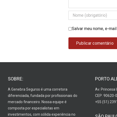
Salvar meu nome, e-mail
SOBRE:
PORTO AL
A Genebra Seguros é uma corretora
Av. Princesa 
diferenciada, fundada por profissionais do
CEP: 90620-
mercado financeiro. Nossa equipe é
+55 (51) 239
composta por especialistas em
investimentos, com sólida experiência no
SÃO PAUL