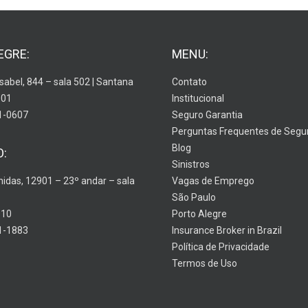
EGRE:
MENU:
Isabel, 844 – sala 502 | Santana
Contato
001
Institucional
1-0607
Seguro Garantia
Perguntas Frequentes de Segu
Blog
O:
Sinistros
nidas, 12901 – 23º andar – sala
Vagas de Emprego
São Paulo
910
Porto Alegre
1-1883
Insurance Broker in Brazil
Política de Privacidade
Termos de Uso