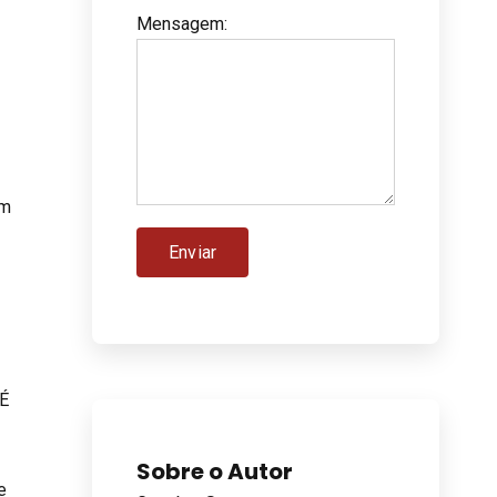
Mensagem
:
om
 É
Sobre o Autor
e