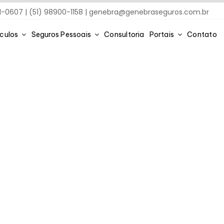
91-0607 | (51) 98900-1158 |
genebra@genebraseguros.com.br
ículos
Seguros Pessoais
Consultoria
Portais
Contato