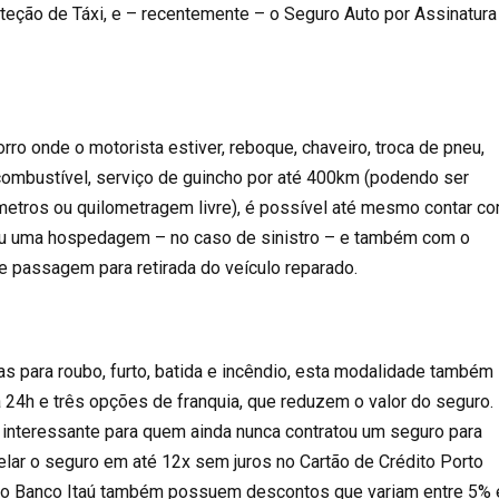
oteção de Táxi, e – recentemente – o Seguro Auto por Assinatura
ro onde o motorista estiver, reboque, chaveiro, troca de pneu,
 combustível, serviço de guincho por até 400km (podendo ser
ômetros ou quilometragem livre), é possível até mesmo contar c
 ou uma hospedagem – no caso de sinistro – e também com o
 e passagem para retirada do veículo reparado.
s para roubo, furto, batida e incêndio, esta modalidade também
 24h e três opções de franquia, que reduzem o valor do seguro.
interessante para quem ainda nunca contratou um seguro para
elar o seguro em até 12x sem juros no Cartão de Crédito Porto
 do Banco Itaú também possuem descontos que variam entre 5% 