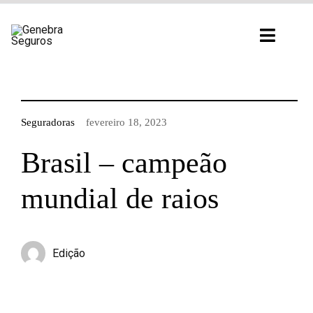
Ir
para
Toggl
o
Navig
conteúdo
Seguradoras
fevereiro 18, 2023
Brasil – campeão
mundial de raios
Edição