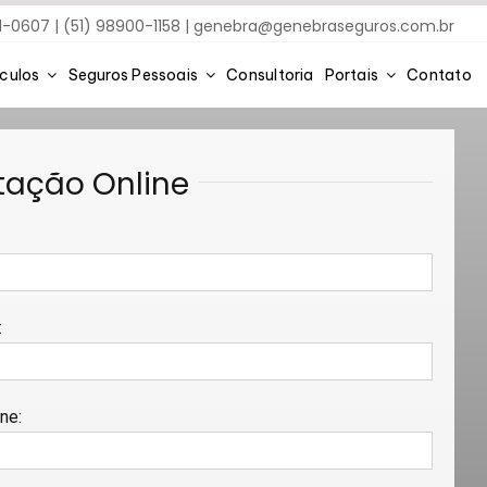
91-0607 | (51) 98900-1158 |
genebra@genebraseguros.com.br
ículos
Seguros Pessoais
Consultoria
Portais
Contato
tação Online
:
:
one
: