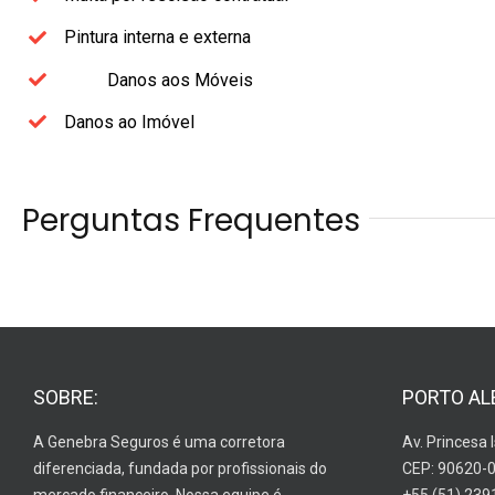
Pintura interna e externa
Danos aos Móveis
Danos ao Imóvel
Perguntas Frequentes
SOBRE:
PORTO AL
A Genebra Seguros é uma corretora
Av. Princesa 
diferenciada, fundada por profissionais do
CEP: 90620-