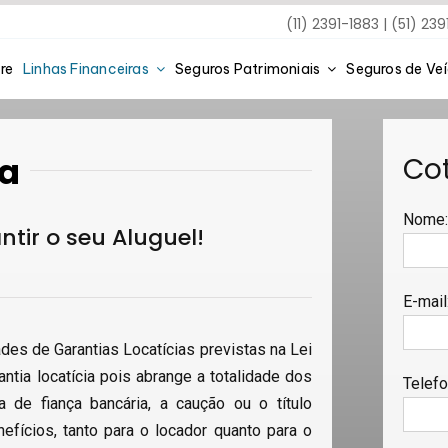
(11) 2391-1883 | (51) 23
re
Linhas Financeiras
Seguros Patrimoniais
Seguros de Ve
ia
Co
Nome
tir o seu Aluguel!
E-mail
des de Garantias Locatícias previstas na Lei
ntia locatícia pois abrange a totalidade dos
Telef
rta de fiança bancária, a caução ou o título
efícios, tanto para o locador quanto para o