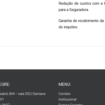
Redução de custos com a t
para a Seguradora.
Garantia de recebimento da
do inquilino.
EGRE:
MENU:
Isabel, 844 – sala 502 | Santana
Contato
001
Institucional