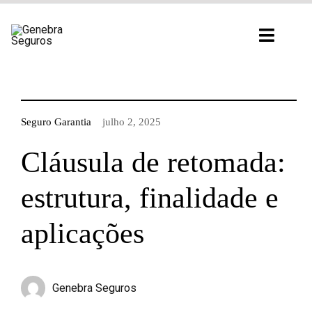
Ir
para
Toggl
o
Navig
conteúdo
Seguro Garantia
julho 2, 2025
Cláusula de retomada:
estrutura, finalidade e
aplicações
Genebra Seguros