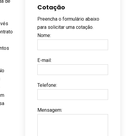
da de
Cotação
Preencha o formulário abaixo
avés
para solicitar uma cotação.
ontrato
Nome
:
entos
E-mail
:
No
u
Telefone
:
o
om
sa
Mensagem
: