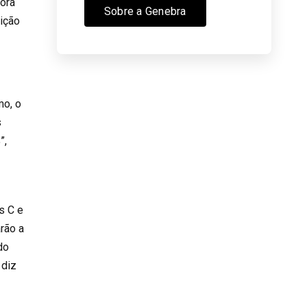
ora
Sobre a Genebra
uição
mo, o
s
”,
s C e
rão a
do
 diz