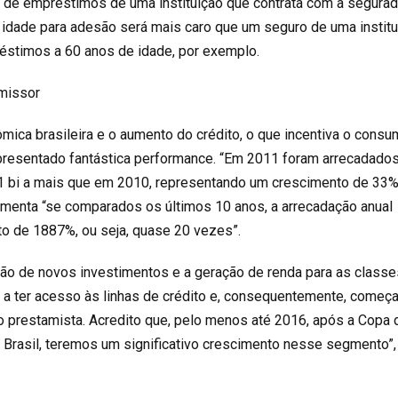
 de empréstimos de uma instituição que contrata com a segurad
 idade para adesão será mais caro que um seguro de uma instit
réstimos a 60 anos de idade, por exemplo.
missor
mica brasileira e o aumento do crédito, o que incentiva o consu
presentado fantástica performance. “Em 2011 foram arrecadado
1 bi a mais que em 2010, representando um crescimento de 33%
menta “se comparados os últimos 10 anos, a arrecadação anual
to de 1887%, ou seja, quase 20 vezes”.
ção de novos investimentos e a geração de renda para as classe
a ter acesso às linhas de crédito e, consequentemente, começa
o prestamista. Acredito que, pelo menos até 2016, após a Copa 
Brasil, teremos um significativo crescimento nesse segmento”,