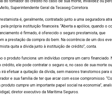
ia do tomador do crédito no caso de sua morte, invalidez ou per
Mello, Superintendente Geral da Tecaseg Corretora.
restamista é, geralmente, contratado junto a uma seguradora atr
ela própria instituição financeira. “Aberta a apólice, quando o c
inanciamento é firmado, é oferecido o seguro prestamista, que
com a prestação da compra do bem. Na ocorrência de um dos ev
ista quita a dívida junto à instituição de crédito”, conta.
o produto funciona: um indivíduo compra um carro financiado. 
rédito, ele pode contratar o seguro e, no caso de sua morte o
 irá efetuar a quitação da dívida, sem maiores transtornos para 
rador e sua família de ter que arcar com esse compromisso. “C
a produto cumpre um importante papel social na economia”, anali
idigal, diretor executivo da Marítima Seguros.