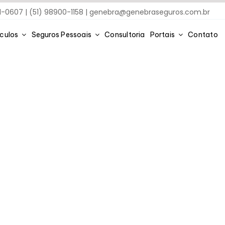
91-0607 | (51) 98900-1158 |
genebra@genebraseguros.com.br
ículos
Seguros Pessoais
Consultoria
Portais
Contato