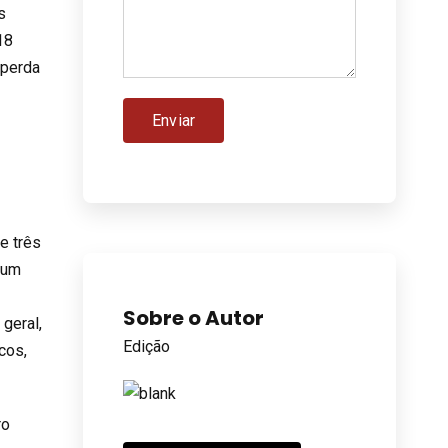
s
18
 perda
e três
 um
Sobre o Autor
geral,
Edição
cos,
ro