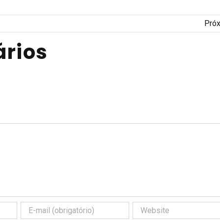
Pró
rios