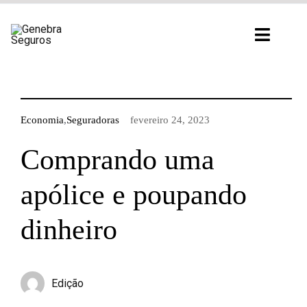
Ir
para
Toggl
o
Navig
conteúdo
Economia
,
Seguradoras
fevereiro 24, 2023
Comprando uma
apólice e poupando
dinheiro
Edição