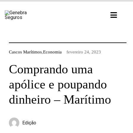
Ir
para
Toggl
o
Navig
conteúdo
Cascos Marítimos
,
Economia
fevereiro 24, 2023
Comprando uma
apólice e poupando
dinheiro – Marítimo
Edição