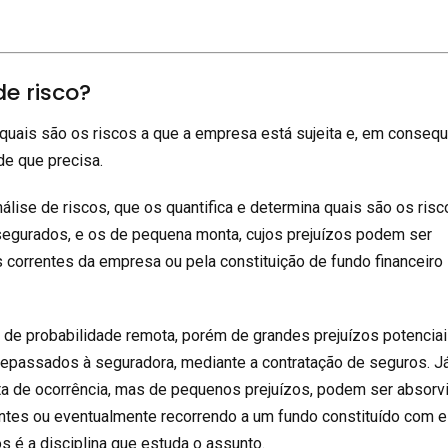
de risco?
uais são os riscos a que a empresa está sujeita e, em consequ
e que precisa.
nálise de riscos, que os quantifica e determina quais são os ris
egurados, e os de pequena monta, cujos prejuízos podem ser
 correntes da empresa ou pela constituição de fundo financeiro
s de probabilidade remota, porém de grandes prejuízos potencia
epassados à seguradora, mediante a contratação de seguros. J
lta de ocorrência, mas de pequenos prejuízos, podem ser absorv
ntes ou eventualmente recorrendo a um fundo constituído com 
os é a disciplina que estuda o assunto.