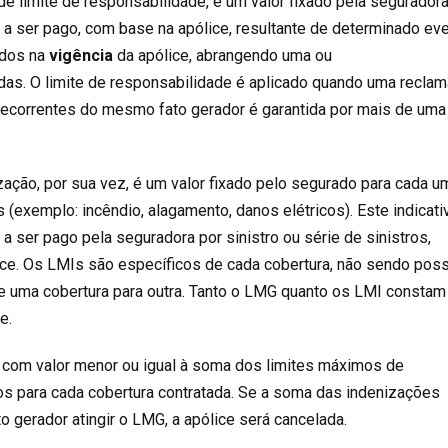
limite de responsabilidade, é um valor fixado pela seguradora
 a ser pago, com base na apólice, resultante de determinado ev
idos na
vigência
da apólice, abrangendo uma ou
das. O limite de responsabilidade é aplicado quando uma recla
decorrentes do mesmo fato gerador é garantida por mais de uma
zação, por sua vez, é um valor fixado pelo segurado para cada u
 (exemplo: incêndio, alagamento, danos elétricos). Este indicati
a ser pago pela seguradora por sinistro ou série de sinistros,
ce. Os LMIs são específicos de cada cobertura, não sendo poss
de uma cobertura para outra. Tanto o LMG quanto os LMI constam
e.
 com valor menor ou igual à soma dos limites máximos de
s para cada cobertura contratada. Se a soma das indenizações
 gerador atingir o LMG, a apólice será cancelada.