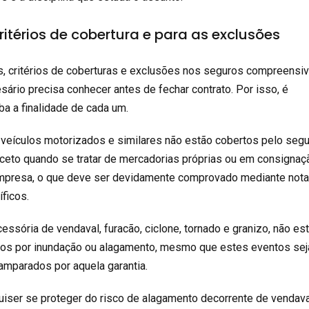
itérios de cobertura e para as exclusões
, critérios de coberturas e exclusões nos seguros compreensi
ário precisa conhecer antes de fechar contrato. Por isso, é
ba a finalidade de cada um.
 veículos motorizados e similares não estão cobertos pelo seg
exceto quando se tratar de mercadorias próprias ou em consignaç
 empresa, o que deve ser devidamente comprovado mediante not
íficos.
cessória de vendaval, furacão, ciclone, tornado e granizo, não es
os por inundação ou alagamento, mesmo que estes eventos se
mparados por aquela garantia.
uiser se proteger do risco de alagamento decorrente de vendava