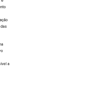
 e
ento
mação
 das
ma
vo
ível a