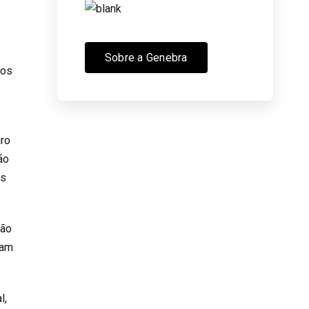
Sobre a Genebra
vos
uro
ão
as
tão
jam
l,