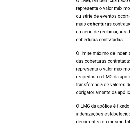
O LMG, também chamado de 
representa o valor máximo
ou série de eventos ocorr
mais
coberturas
contrata
ou série de reclamações 
coberturas contratadas.
O limite máximo de indeni
das coberturas contratadas
representa o valor máximo 
respeitado o LMG da apóli
transferência de valores 
obrigatoriamente da apólic
O LMG da apólice é fixado
indenizações estabelecido
decorrentes do mesmo fato