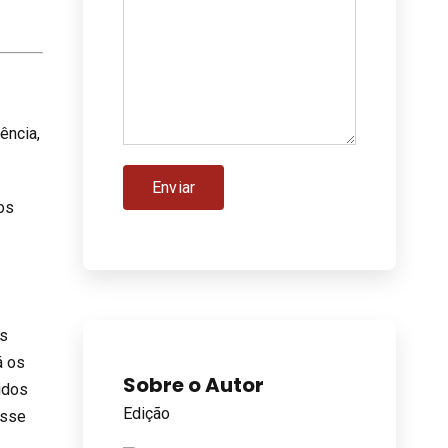
ência,
cos
is
á os
Sobre o Autor
idos
Edição
esse