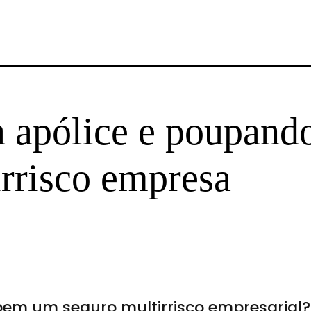
apólice e poupand
irrisco empresa
em um seguro multirrisco empresarial?