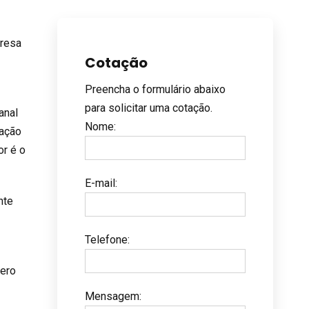
presa
Cotação
Preencha o formulário abaixo
para solicitar uma cotação.
canal
Nome
:
iação
or é o
E-mail
:
nte
Telefone
:
mero
Mensagem
: