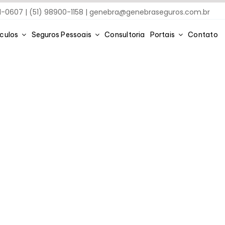
91-0607 | (51) 98900-1158 |
genebra@genebraseguros.com.br
ículos
Seguros Pessoais
Consultoria
Portais
Contato