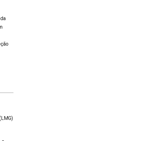
 da
um
eção
 (LMG)