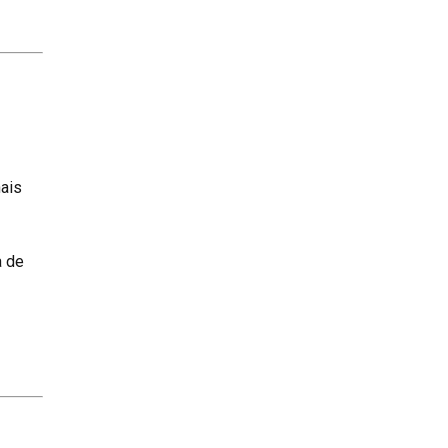
nais
a de