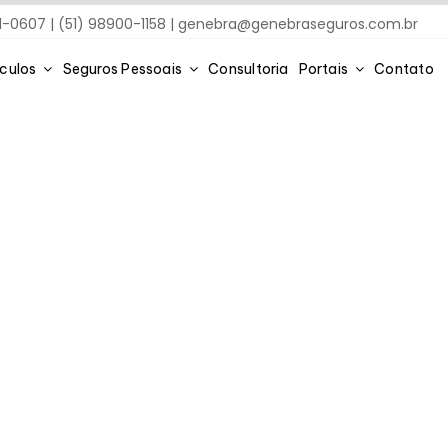
91-0607 | (51) 98900-1158 |
genebra@genebraseguros.com.br
ículos
Seguros Pessoais
Consultoria
Portais
Contato