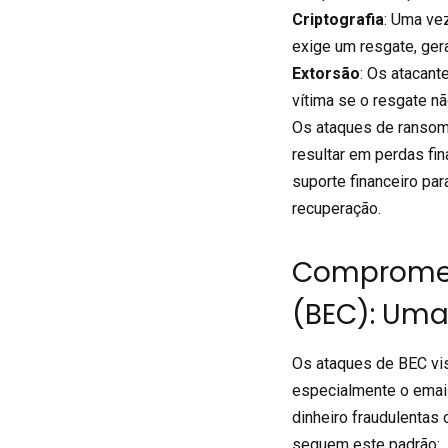
Criptografia
: Uma ve
exige um resgate, ger
Extorsão
: Os atacan
vítima se o resgate n
Os ataques de ransom
resultar em perdas fi
suporte financeiro par
recuperação.
Compromet
(BEC): Um
Os ataques de BEC vi
especialmente o email,
dinheiro fraudulentas
seguem este padrão: