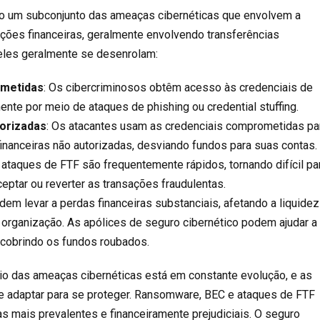
o um subconjunto das ameaças cibernéticas que envolvem a
ções financeiras, geralmente envolvendo transferências
eles geralmente se desenrolam:
ometidas
: Os cibercriminosos obtêm acesso às credenciais de
ente por meio de ataques de phishing ou credential stuffing.
orizadas
: Os atacantes usam as credenciais comprometidas pa
 financeiras não autorizadas, desviando fundos para suas contas.
 ataques de FTF são frequentemente rápidos, tornando difícil pa
eptar ou reverter as transações fraudulentas.
em levar a perdas financeiras substanciais, afetando a liquidez
 organização. As apólices de
seguro cibernético
podem ajudar a
 cobrindo os fundos roubados.
io das ameaças cibernéticas está em constante evolução, e as
 adaptar para se proteger. Ransomware, BEC e ataques de FTF
s mais prevalentes e financeiramente prejudiciais. O seguro