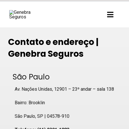
Ir
para
Toggl
o
Navig
conteúdo
Contato e endereço |
Genebra Seguros
São Paulo
Av. Nações Unidas, 12901 – 23º andar – sala 138
Bairro: Brooklin
São Paulo, SP | 04578-910