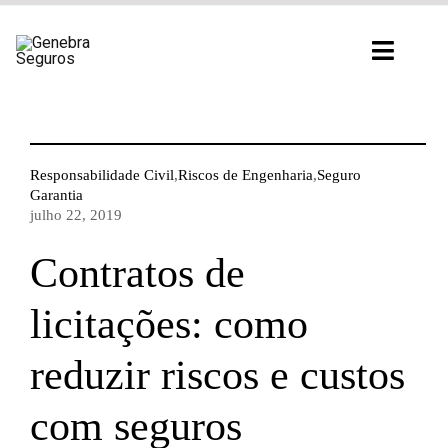
Ir
para
Toggl
o
Navig
conteúdo
Responsabilidade Civil
,
Riscos de Engenharia
,
Seguro
Garantia
julho 22, 2019
Contratos de
licitações: como
reduzir riscos e custos
com seguros