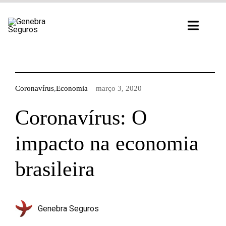
Ir
para
Toggl
o
Navig
conteúdo
Coronavírus
,
Economia
março 3, 2020
Coronavírus: O
impacto na economia
brasileira
Genebra Seguros