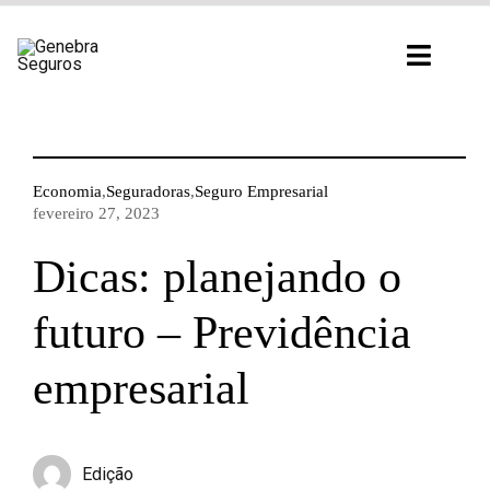
Ir
para
Toggl
o
Navig
conteúdo
Economia
,
Seguradoras
,
Seguro Empresarial
fevereiro 27, 2023
Dicas: planejando o
futuro – Previdência
empresarial
Edição