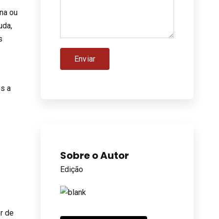
ona ou
uda,
s
e
os a
Sobre o Autor
Edição
r de