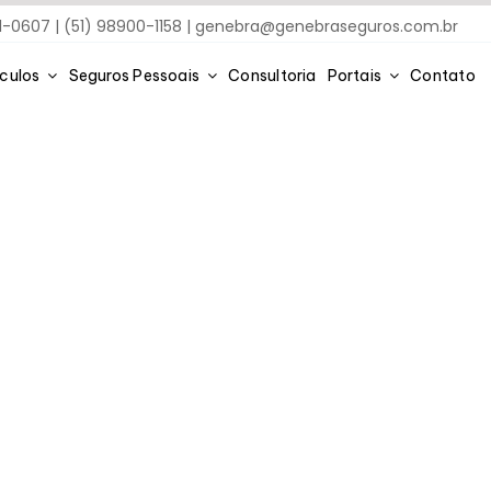
91-0607 | (51) 98900-1158 |
genebra@genebraseguros.com.br
ículos
Seguros Pessoais
Consultoria
Portais
Contato