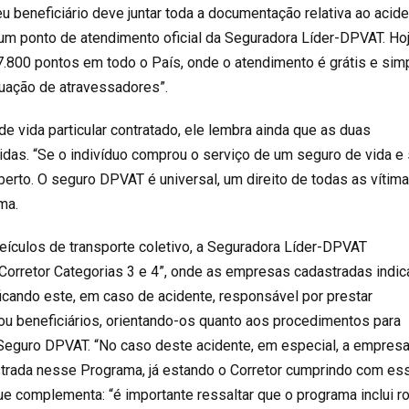
seu beneficiário deve juntar toda a documentação relativa ao acid
a um ponto de atendimento oficial da Seguradora Líder-DPVAT. Ho
7.800 pontos em todo o País, onde o atendimento é grátis e sim
uação de atravessadores”.
 vida particular contratado, ele lembra ainda que as duas
idas. “Se o indivíduo comprou o serviço de um seguro de vida e
berto. O seguro DPVAT é universal, um direito de todas as vítim
rma.
eículos de transporte coletivo, a Seguradora Líder-DPVAT
orretor Categorias 3 e 4”, onde as empresas cadastradas indi
ficando este, em caso de acidente, responsável por prestar
ou beneficiários, orientando-os quanto aos procedimentos para
Seguro DPVAT. “No caso deste acidente, em especial, a empres
strada nesse Programa, já estando o Corretor cumprindo com es
ue complementa: “é importante ressaltar que o programa inclui r