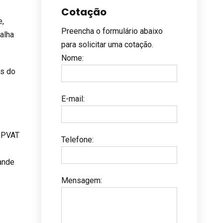
Cotação
e,
Preencha o formulário abaixo
alha
para solicitar uma cotação.
Nome
:
as do
E-mail
:
 DPVAT
Telefone
:
rande
Mensagem
: