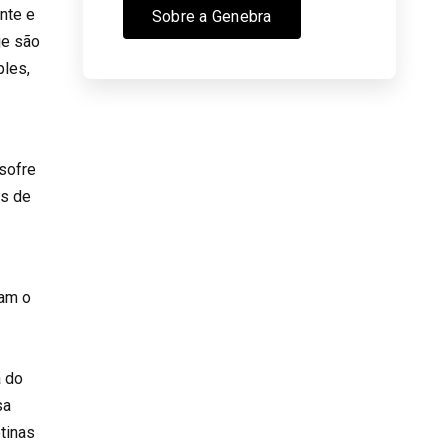
ente e
Sobre a Genebra
je são
ples,
 sofre
as de
cam o
a do
sa
otinas