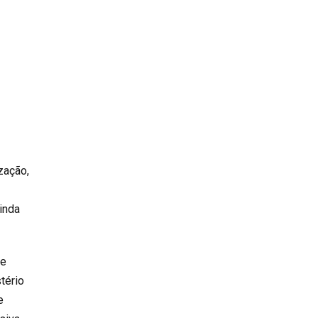
zação,
inda
de
tério
e