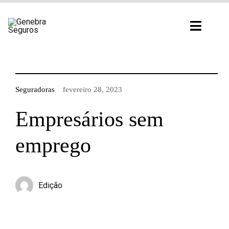
Ir
para
Toggl
o
Navig
conteúdo
Seguradoras
fevereiro 28, 2023
Empresários sem
emprego
Edição