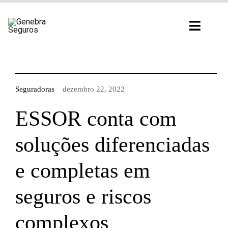
Ir
para
Toggl
o
Navig
conteúdo
Seguradoras
dezembro 22, 2022
ESSOR conta com
soluções diferenciadas
e completas em
seguros e riscos
complexos