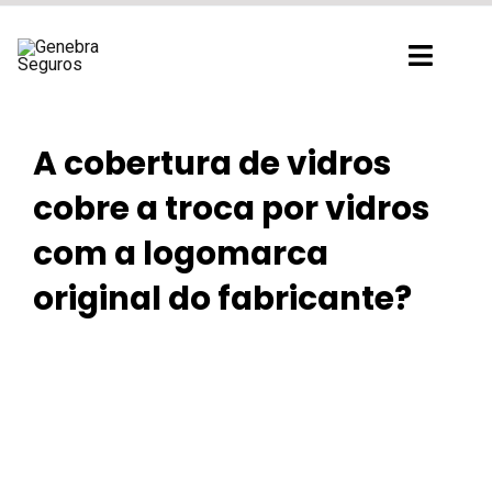
Ir
para
Toggl
o
Navig
conteúdo
A cobertura de vidros
cobre a troca por vidros
com a logomarca
original do fabricante?