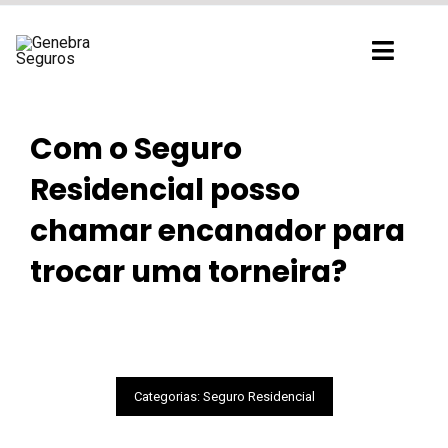
Ir
para
Toggl
o
Navig
conteúdo
Com o Seguro
Residencial posso
chamar encanador para
trocar uma torneira?
Categorias:
Seguro Residencial