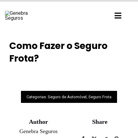
Ir
para
Toggl
o
Navig
conteúdo
Como Fazer o Seguro
Frota?
Categorias:
Seguro de Automóvel
,
Seguro Frota
Author
Share
Genebra Seguros