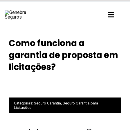
Ir
para
Toggl
o
Navig
conteúdo
Como funciona a
garantia de proposta em
licitações?
Categorias:
Seguro Garantia
,
Seguro Garantia para
Licitações