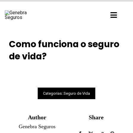
Ir
para
Toggl
o
Navig
conteúdo
Como funciona o seguro
de vida?
Categorias:
Seguro de Vida
Author
Share
Genebra Seguros