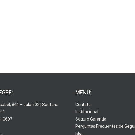
EGRE:
MENU:
Isabel, 844 – sala 502 | Santana
Contato
001
Institucional
1-0607
Seguro Garantia
Perguntas Frequentes de Segu
Blog