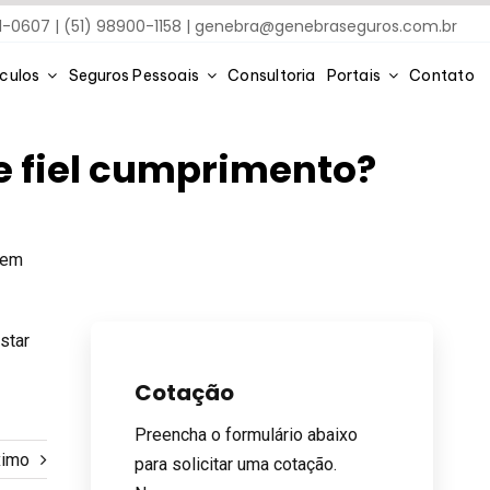
91-0607 | (51) 98900-1158 |
genebra@genebraseguros.com.br
ículos
Seguros Pessoais
Consultoria
Portais
Contato
e fiel cumprimento?
tem
.
star
Cotação
Preencha o formulário abaixo
ximo
para solicitar uma cotação.