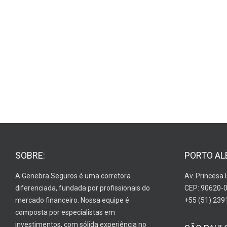
SOBRE:
PORTO AL
A Genebra Seguros é uma corretora
Av. Princesa 
diferenciada, fundada por profissionais do
CEP: 90620-
mercado financeiro. Nossa equipe é
+55 (51) 239
composta por especialistas em
investimentos, com sólida experiência no