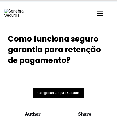
Ir
para
Toggl
o
Navig
conteúdo
Como funciona seguro
garantia para retenção
de pagamento?
Categorias:
Seguro Garantia
Author
Share