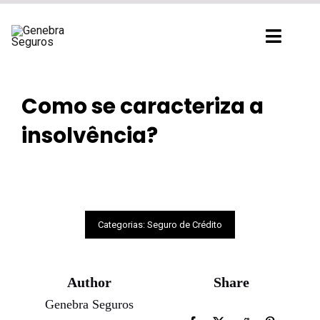
Ir
para
Toggl
o
Navig
conteúdo
Como se caracteriza a
insolvência?
Categorias:
Seguro de Crédito
Author
Share
Genebra Seguros