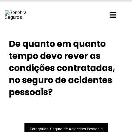
Ir
para
Toggl
o
Navig
conteúdo
De quanto em quanto
tempo devo rever as
condições contratadas,
no seguro de acidentes
pessoais?
Categorias:
Seguro de Acidentes Pessoais