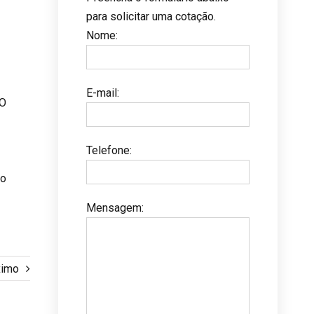
para solicitar uma cotação.
Nome
:
E-mail
:
 O
Telefone
:
ão
Mensagem
:
ximo