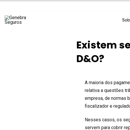
Ir
para
o
Sob
conteúdo
Existem se
D&O?
A maioria dos pagamen
relativa a questões tr
empresa, de normas b
fiscalizador e regulad
Nesses casos, os seg
servem para cobrir re