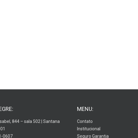
EGRE:
MENU:
Isabel, 844 – sala 502 | Santana
Contato
001
Institucional
1-0607
Seguro Garantia