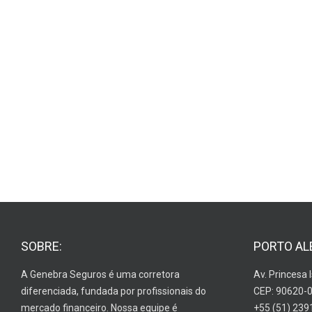
SOBRE:
PORTO AL
A Genebra Seguros é uma corretora
Av. Princesa 
diferenciada, fundada por profissionais do
CEP: 90620-
mercado financeiro. Nossa equipe é
+55 (51) 239