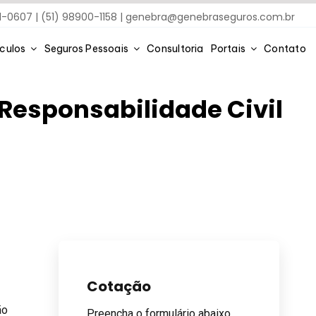
91-0607 | (51) 98900-1158 |
genebra@genebraseguros.com.br
ículos
Seguros Pessoais
Consultoria
Portais
Contato
Responsabilidade Civil
Cotação
ão
Preencha o formulário abaixo