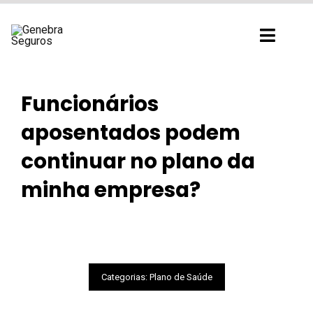
Ir
para
Toggl
o
Navig
conteúdo
Funcionários
aposentados podem
continuar no plano da
minha empresa?
Categorias:
Plano de Saúde