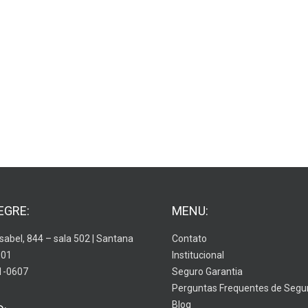
EGRE:
MENU:
Isabel, 844 – sala 502 | Santana
Contato
001
Institucional
1-0607
Seguro Garantia
Perguntas Frequentes de Segu
Blog