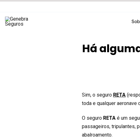
Ir
para
o
Sob
conteúdo
Há alguma
Há alguma modal
Sim, o seguro
RETA
(respo
toda e qualquer aeronave qu
O seguro
RETA
é um segur
passageiros, tripulantes,
abalroamento.