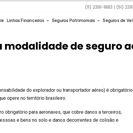
(11) 2391-1883 | (51) 23
re
Linhas Financeiras
Seguros Patrimoniais
Seguros de Ve
 modalidade de seguro ae
idade de seguro aeronáutico obrigató
nsabilidade do explorador ou transportador aéreo) é obrigatório
e opere no território brasileiro.
o obrigatório para aeronaves, que cobre danos a terceiros,
 pessoas e bens no solo e danos decorrentes de colisão e