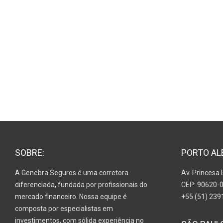
SOBRE:
PORTO AL
A Genebra Seguros é uma corretora
Av. Princesa 
diferenciada, fundada por profissionais do
CEP: 90620-
mercado financeiro. Nossa equipe é
+55 (51) 239
composta por especialistas em
investimentos, com sólida experiência no