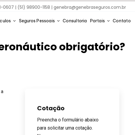
91-0607 | (51) 98900-1158 |
genebra@genebraseguros.com.br
ículos
Seguros Pessoais
Consultoria
Portais
Contato
ronáutico obrigatório?
rio?
 a
Cotação
Preencha o formulário abaixo
para solicitar uma cotação.