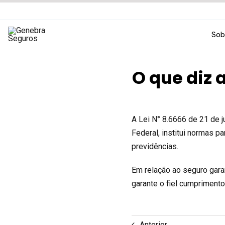
Ir
para
o
Sob
conteúdo
O que diz 
A Lei N° 8.6666 de 21 de j
Federal, institui normas p
previdências.
Em relação ao seguro gara
garante o fiel cumpriment
Anterior