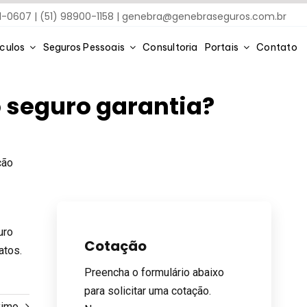
91-0607 | (51) 98900-1158 |
genebra@genebraseguros.com.br
ículos
Seguros Pessoais
Consultoria
Portais
Contato
do seguro garantia?
ção
uro
Cotação
atos.
Preencha o formulário abaixo
para solicitar uma cotação.
ximo