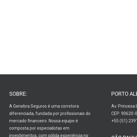
SOBRE:
PORTO AL
A Genebra Seguros é uma corretora
Av. Princesa 
diferenciada, fundada por profissionais do
CEP: 90620-
mercado financeiro. Nossa equipe é
+55 (51) 239
composta por especialistas em
investimentos, com sólida experiência no