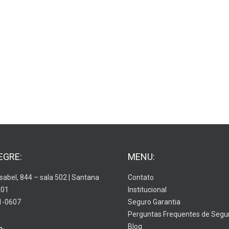
EGRE:
MENU:
Isabel, 844 – sala 502 | Santana
Contato
001
Institucional
1-0607
Seguro Garantia
Perguntas Frequentes de Segu
Blog