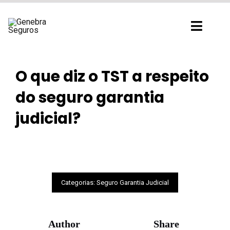
Ir
para
Toggl
o
Navig
conteúdo
O que diz o TST a respeito
do seguro garantia
judicial?
Categorias:
Seguro Garantia Judicial
Author
Share