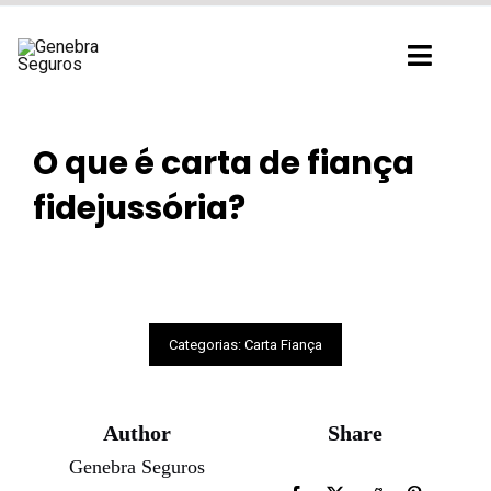
Ir
para
Toggl
o
Navig
conteúdo
O que é carta de fiança
fidejussória?
Categorias:
Carta Fiança
Author
Share
Genebra Seguros