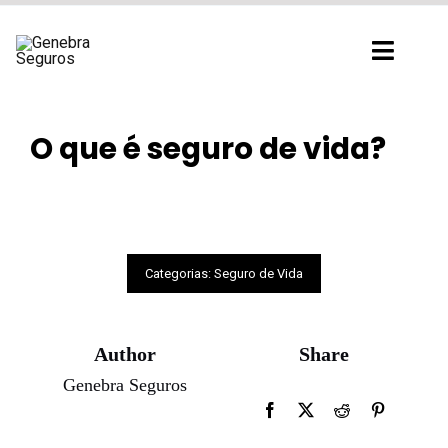
Ir
para
Toggl
o
Navig
conteúdo
O que é seguro de vida?
Categorias:
Seguro de Vida
Author
Share
Genebra Seguros