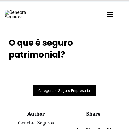
Ir
para
Toggl
o
Navig
conteúdo
O que é seguro
patrimonial?
Categorias:
Seguro Empresarial
Author
Share
Genebra Seguros