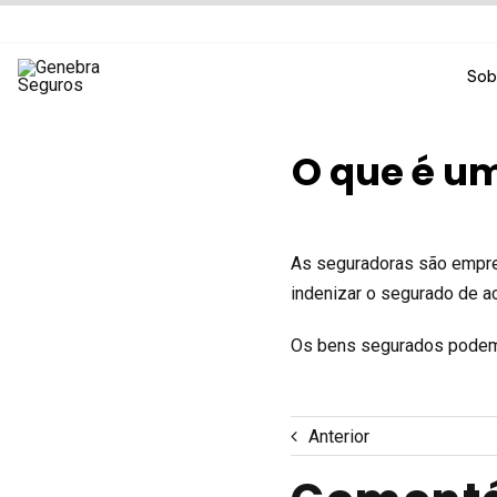
Ir
para
o
Sob
conteúdo
O que é u
As seguradoras são empre
indenizar o segurado de a
Os bens segurados podem s
Anterior