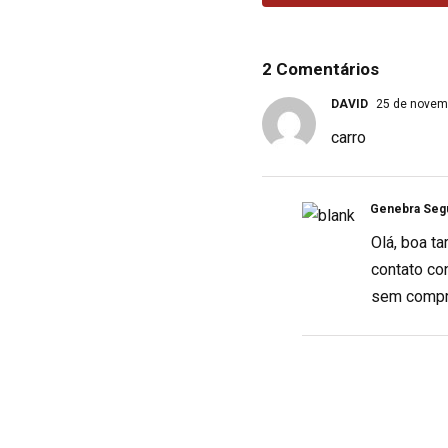
2 Comentários
DAVID
25 de novemb
carro
Genebra Seg
Olá, boa t
contato co
sem compr