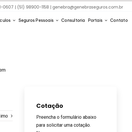
91-0607 | (51) 98900-1158 |
genebra@genebraseguros.com.br
ículos
Seguros Pessoais
Consultoria
Portais
Contato
vem
Cotação
ximo
Preencha o formulário abaixo
para solicitar uma cotação.