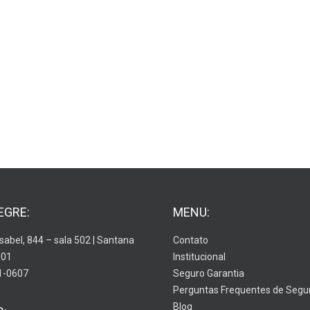
EGRE:
MENU:
Isabel, 844 – sala 502 | Santana
Contato
001
Institucional
1-0607
Seguro Garantia
Perguntas Frequentes de Segu
Blog