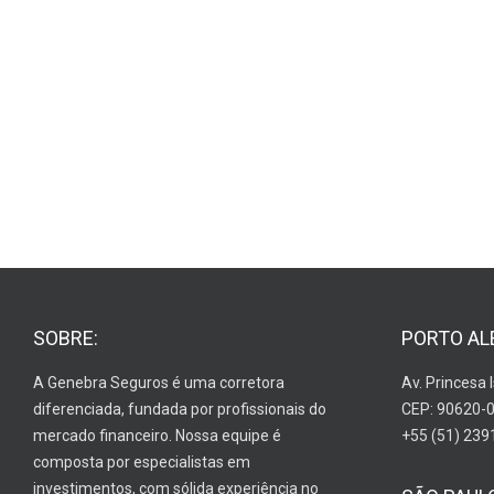
SOBRE:
PORTO AL
A Genebra Seguros é uma corretora
Av. Princesa 
diferenciada, fundada por profissionais do
CEP: 90620-
mercado financeiro. Nossa equipe é
+55 (51) 239
composta por especialistas em
investimentos, com sólida experiência no