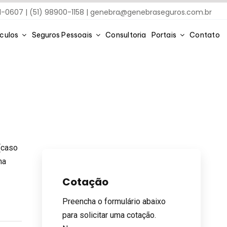
91-0607 | (51) 98900-1158 |
genebra@genebraseguros.com.br
ículos
Seguros Pessoais
Consultoria
Portais
Contato
(caso
na
Cotação
Preencha o formulário abaixo
para solicitar uma cotação.