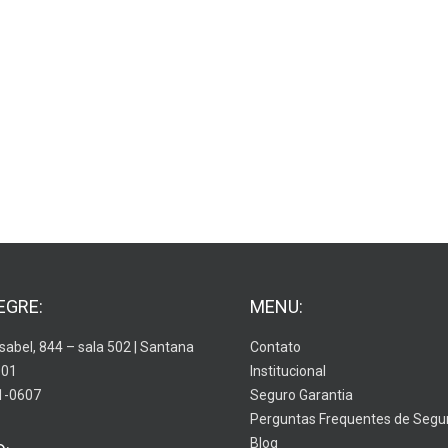
EGRE:
MENU:
Isabel, 844 – sala 502 | Santana
Contato
001
Institucional
1-0607
Seguro Garantia
Perguntas Frequentes de Segu
Blog