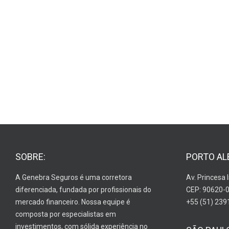
SOBRE:
PORTO AL
A Genebra Seguros é uma corretora
Av. Princesa 
diferenciada, fundada por profissionais do
CEP: 90620-
mercado financeiro. Nossa equipe é
+55 (51) 239
composta por especialistas em
investimentos, com sólida experiência no