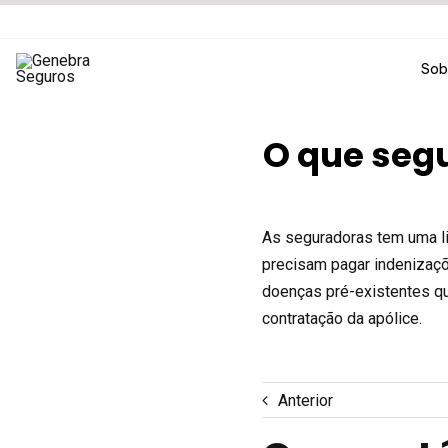
Ir
para
o
Sob
conteúdo
O que segu
As seguradoras tem uma lis
precisam pagar indenizaçõ
doenças pré-existentes qu
contratação da apólice.
Anterior