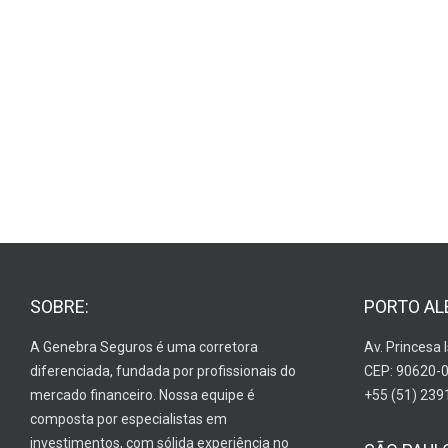
SOBRE:
PORTO AL
A Genebra Seguros é uma corretora
Av. Princesa 
diferenciada, fundada por profissionais do
CEP: 90620-
mercado financeiro. Nossa equipe é
+55 (51) 239
composta por especialistas em
investimentos, com sólida experiência no