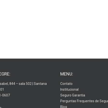
EGRE:
MENU:
Isabel, 844 – sala 502 | Santana
Contato
001
Institucional
1-0607
Seguro Garantia
Perguntas Frequentes de Segu
Blog