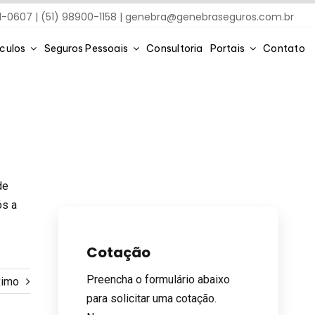
91-0607 | (51) 98900-1158 |
genebra@genebraseguros.com.br
ículos
Seguros Pessoais
Consultoria
Portais
Contato
de
ós a
Cotação
Preencha o formulário abaixo
ximo
para solicitar uma cotação.