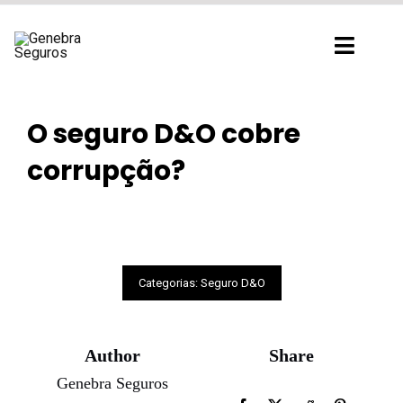
Ir
para
Toggl
o
Navig
conteúdo
O seguro D&O cobre
corrupção?
Categorias:
Seguro D&O
Author
Share
Genebra Seguros