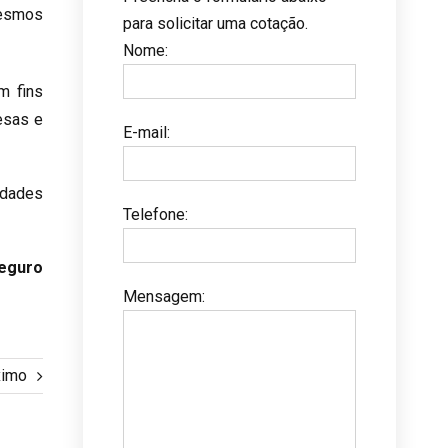
mesmos
para solicitar uma cotação.
Nome
:
m fins
esas e
E-mail
:
idades
Telefone
:
seguro
Mensagem
:
ximo