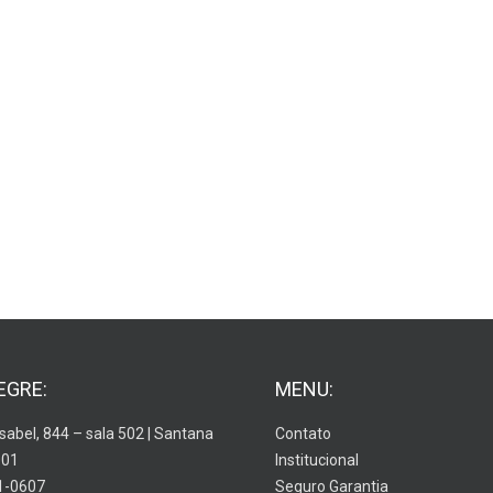
EGRE:
MENU:
Isabel, 844 – sala 502 | Santana
Contato
001
Institucional
1-0607
Seguro Garantia