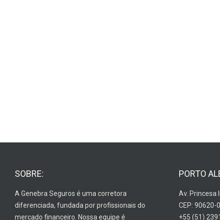
SOBRE:
PORTO AL
A Genebra Seguros é uma corretora
Av. Princesa 
diferenciada, fundada por profissionais do
CEP: 90620-
mercado financeiro. Nossa equipe é
+55 (51) 239