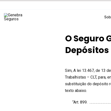
Ir
para
o
Sob
conteúdo
O Seguro G
Depósitos
Sim, A lei 13.467, de 13 d
Trabalhistas – CLT, para, 
substituição do depósito r
texto abaixo.
“Art. 899. …………………