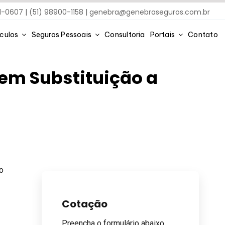
91-0607 | (51) 98900-1158 |
genebra@genebraseguros.com.br
ículos
Seguros Pessoais
Consultoria
Portais
Contato
 em Substituição a
 o
Cotação
Preencha o formulário abaixo