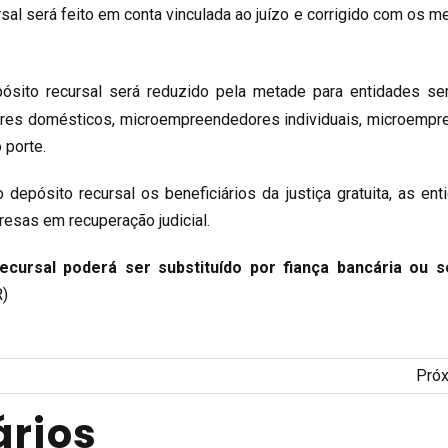
al será feito em conta vinculada ao juízo e corrigido com os 
sito recursal será reduzido pela metade para entidades se
ores domésticos, microempreendedores individuais, microempr
porte.
depósito recursal os beneficiários da justiça gratuita, as ent
resas em recuperação judicial.
ecursal poderá ser substituído por fiança bancária ou 
R)
Pró
rios