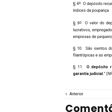
o
§ 4
O depósito recurs
índices da poupança.
o
§ 9
O valor do depó
lucrativos, empregad
empresas de pequeno 
§ 10. São isentos do 
filantrópicas e as emp
§ 11.
O depósito r
garantia judicial.
” (N
Anterior
Comentá