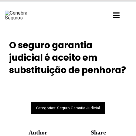
Ir
para
Toggl
o
Navig
conteúdo
O seguro garantia
judicial é aceito em
substituição de penhora?
Categorias:
Seguro Garantia Judicial
Author
Share