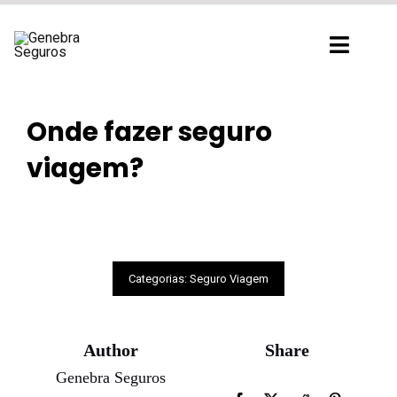
Ir
para
Toggl
o
Navig
conteúdo
Onde fazer seguro
viagem?
Categorias:
Seguro Viagem
Author
Share
Genebra Seguros