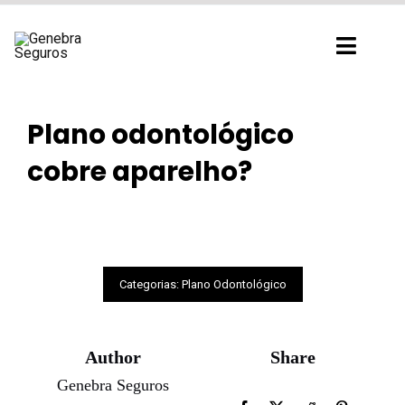
Ir
para
Toggl
o
Navig
conteúdo
Plano odontológico
cobre aparelho?
Categorias:
Plano Odontológico
Author
Share
Genebra Seguros