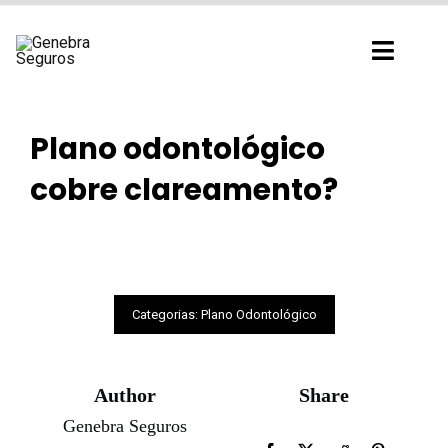
Ir
para
Toggl
o
Navig
conteúdo
Plano odontológico
cobre clareamento?
Categorias:
Plano Odontológico
Author
Share
Genebra Seguros