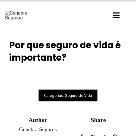
Ir
para
Toggl
o
Navig
conteúdo
Por que seguro de vida é
importante?
Categorias:
Seguro de Vida
Author
Share
Genebra Seguros