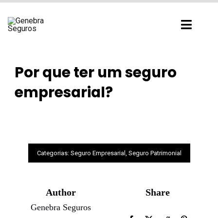
Ir
para
Toggl
o
Navig
conteúdo
Por que ter um seguro
empresarial?
Categorias:
Seguro Empresarial
,
Seguro Patrimonial
Author
Share
Genebra Seguros