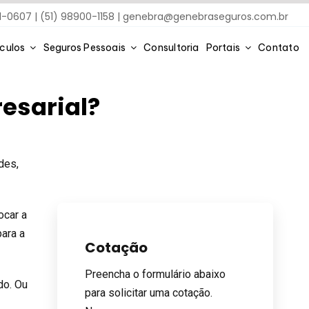
91-0607 | (51) 98900-1158 |
genebra@genebraseguros.com.br
ículos
Seguros Pessoais
Consultoria
Portais
Contato
esarial?
des,
ocar a
ara a
Cotação
Preencha o formulário abaixo
do. Ou
para solicitar uma cotação.