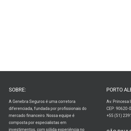
SOBRE:
PORTO AL
A Genebra Seguros é uma corretora
Av. Princesa 
diferenciada, fundada por profissionais do
CEP: 90620-
mercado financeiro. Nossa equipe é
+55 (51) 239
composta por especialistas em
investimentos, com sólida experiência no