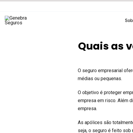
Ir
para
o
Sob
conteúdo
Quais as 
O seguro empresarial ofer
médias ou pequenas.
O objetivo é proteger emp
empresa em risco. Além d
empresa.
As apólices são totalmen
seja, o seguro é feito so