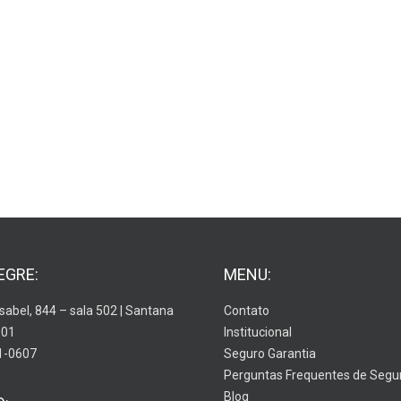
EGRE:
MENU:
Isabel, 844 – sala 502 | Santana
Contato
001
Institucional
1-0607
Seguro Garantia
Perguntas Frequentes de Segu
Blog